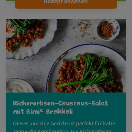
Rezept ansehen
Kichererbsen-Couscous-Salat
®
mit Bimi
Brokkoli
Dieses würzige Gericht ist perfekt für kalte
Tage - die Kombination aus Kichererbsen