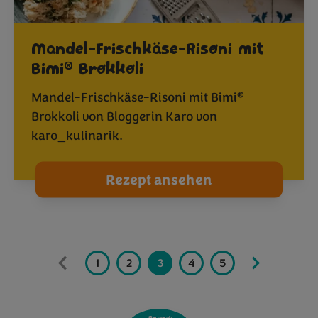
Mandel-Frischkäse-Risoni mit
®
Bimi
Brokkoli
®
Mandel-Frischkäse-Risoni mit Bimi
Brokkoli von Bloggerin Karo von
karo_kulinarik.
Rezept ansehen
1
2
3
4
5
6
7