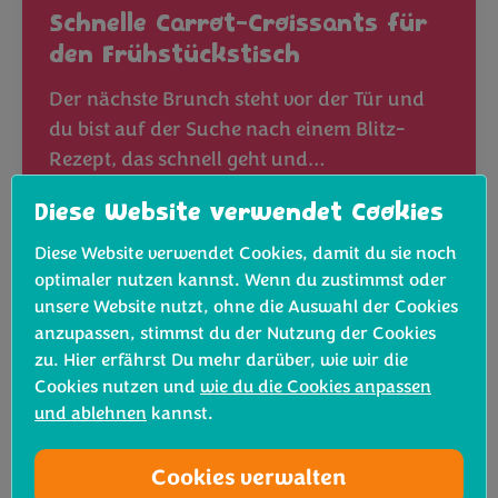
Schnelle Carrot-Croissants für
den Frühstückstisch
Der nächste Brunch steht vor der Tür und
du bist auf der Suche nach einem Blitz-
Rezept, das schnell geht und…
Diese Website verwendet Cookies
Rezept ansehen
Diese Website verwendet Cookies, damit du sie noch
optimaler nutzen kannst. Wenn du zustimmst oder
unsere Website nutzt, ohne die Auswahl der Cookies
anzupassen, stimmst du der Nutzung der Cookies
zu. Hier erfährst Du mehr darüber, wie wir die
Cookies nutzen und
wie du die Cookies anpassen
und ablehnen
kannst.
Cookies verwalten