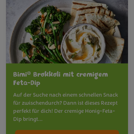
®
Bimi
Brokkoli mit cremigem
Feta-Dip
Auf der Suche nach einem schnellen Snack
für zwischendurch? Dann ist dieses Rezept
perfekt für dich! Der cremige Honig-Feta-
Dip bringt…