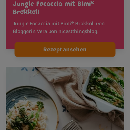
®
Jungle Focaccia mit Bimi
Brokkoli
®
Jungle Focaccia mit Bimi
Brokkoli von
Bloggerin Vera von nicestthingsblog.
Rezept ansehen