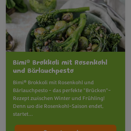
®
Bimi
Brokkoli mit Rosenkohl
und Bärlauchpesto
®
Bimi
Brokkoli mit Rosenkohl und
Bärlauchpesto - das perfekte "Brücken"-
Rezept zwischen Winter und Frühling!
Denn wo die Rosenkohl-Saison endet,
startet…