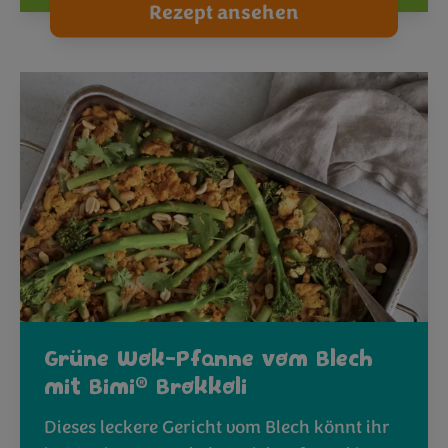
Rezept ansehen
Grüne Wok-Pfanne vom Blech
®
mit Bimi
Brokkoli
Dieses leckere Gericht vom Blech könnt ihr