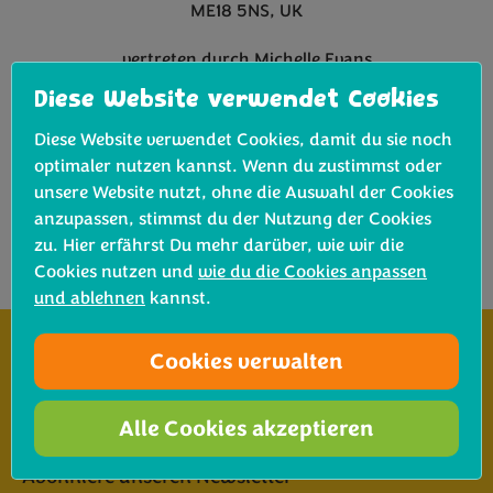
ME18 5NS, UK
vertreten durch Michelle Evans
info@coregeo.co.uk
Diese Website verwendet Cookies
Tel: +44 (0)1622 816999
Fax: +44 (0)1622 816777
Diese Website verwendet Cookies, damit du sie noch
optimaler nutzen kannst. Wenn du zustimmst oder
Registriernummer 3812840
unsere Website nutzt, ohne die Auswahl der Cookies
USt-Id GB725 2742 40
anzupassen, stimmst du der Nutzung der Cookies
zu. Hier erfährst Du mehr darüber, wie wir die
Cookies nutzen und
wie du die Cookies anpassen
und ablehnen
kannst.
Cookies verwalten
Hier gibt’s Bimi® Brokkoli
Alle Cookies akzeptieren
Kochen mit Bimi® Brokkoli
Abonniere unseren Newsletter