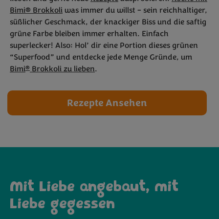
Bimi
loves
®
Bimi® Brokkoli
was immer du willst – sein reichhaltiger,
süßlicher Geschmack, der knackiger Biss und die saftig
Pasta!
grüne Farbe bleiben immer erhalten. Einfach
superlecker! Also: Hol’ dir eine Portion dieses grünen
“Superfood” und entdecke jede Menge Gründe, um
®
Bimi
Brokkoli zu lieben
.
Rezepte Ansehen
Mit Liebe angebaut, mit
Liebe gegessen