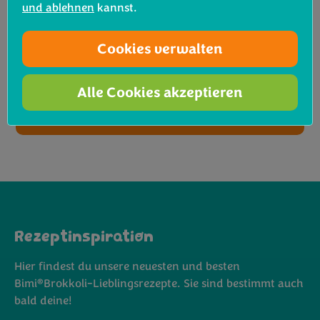
und ablehnen
kannst.
Wähle eine Zutat
Cookies verwalten
Ernährungsvorgabe
Alle Cookies akzeptieren
Koch los!
Rezeptinspiration
Hier findest du unsere neuesten und besten
®
Bimi
B
rokkoli
-Lieblingsrezepte. Sie sind bestimmt auch
bald deine!