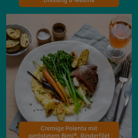
Dressing & Melone
Cremige Polenta mit
®
geröstetem Bimi
, Rinderfilet