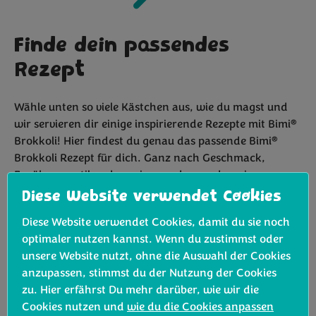
Finde dein passendes
Rezept
Wähle unten so viele Kästchen aus, wie du magst und
®
wir servieren dir einige inspirierende Rezepte mit Bimi
®
B
rokkoli
! Hier findest du genau das passende Bimi
Brokkoli Rezept für dich. Ganz nach Geschmack,
Ernährungsstil und was immer du gerade so im
Kühlschrank hast.
Diese Website verwendet Cookies
Diese Website verwendet Cookies, damit du sie noch
Koch- und Zubereitungszeit
optimaler nutzen kannst. Wenn du zustimmst oder
unsere Website nutzt, ohne die Auswahl der Cookies
anzupassen, stimmst du der Nutzung der Cookies
Wähle eine Kategorie
zu. Hier erfährst Du mehr darüber, wie wir die
Cookies nutzen und
wie du die Cookies anpassen