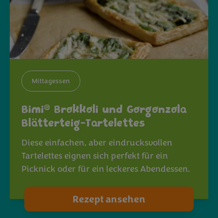
Mittagessen
®
Bimi
Brokkoli und Gorgonzola
Blätterteig-Tartelettes
Diese einfachen, aber eindrucksvollen
Tartelettes eignen sich perfekt für ein
Picknick oder für ein leckeres Abendessen.
Rezept ansehen