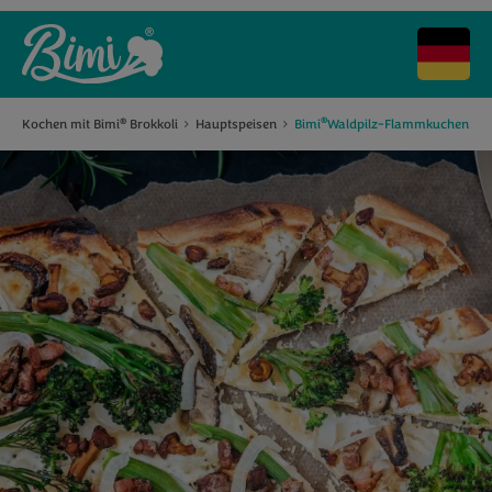
®
Kochen mit Bimi
Brokkoli
Hauptspeisen
Bimi
Waldpilz-Flammkuchen
®