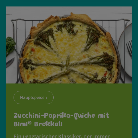
Hauptspeisen
Zucchini-Paprika-Quiche mit
®
Bimi
Brokkoli
Ein vegetarischer Klassiker, der immer