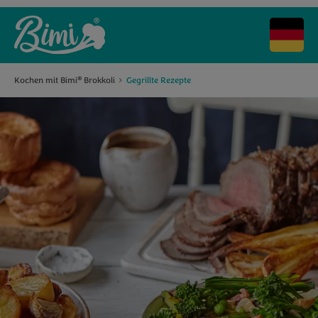
Kochen mit Bimi
Brokkoli
Gegrillte Rezepte
®