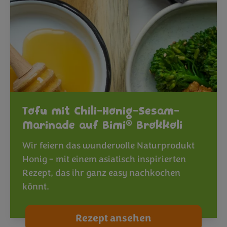
Tofu mit Chili-Honig-Sesam-
®
Marinade auf Bimi
Brokkoli
Wir feiern das wundervolle Naturprodukt
Honig – mit einem asiatisch inspirierten
Rezept, das ihr ganz easy nachkochen
könnt.
Rezept ansehen