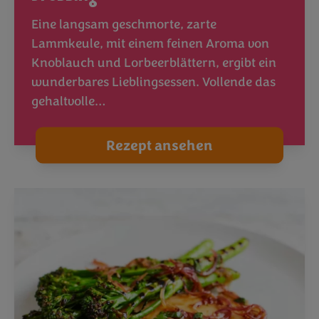
Eine langsam geschmorte, zarte
Lammkeule, mit einem feinen Aroma von
Knoblauch und Lorbeerblättern, ergibt ein
wunderbares Lieblingsessen. Vollende das
gehaltvolle…
Rezept ansehen