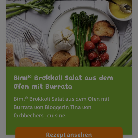
®
Bimi
Brokkoli Salat aus dem
Ofen mit Burrata
®
Bimi
Brokkoli Salat aus dem Ofen mit
Burrata von Bloggerin Tina von
farbbechers_cuisine.
Rezept ansehen