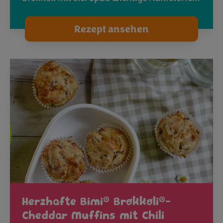
Rezept ansehen
®
®
Herzhafte Bimi
Brokkoli
-
Cheddar Muffins mit Chili