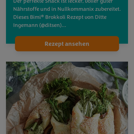
Der perfekte Snack ist lecker, voller guter
Nährstoffe und in Nullkommanix zubereitet.
®
Dieses Bimi
Brokkoli Rezept von Ditte
Ingemann (@ditsen)…
Rezept ansehen