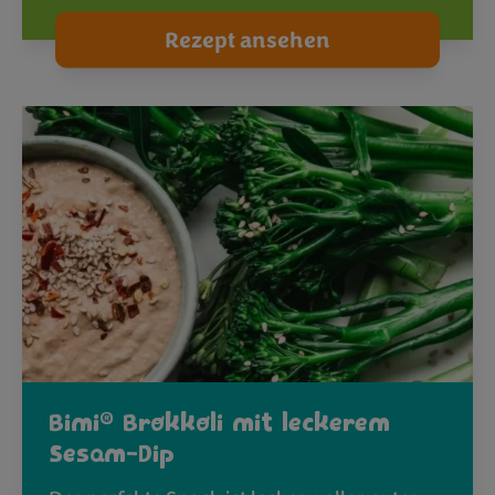
Rezept ansehen
®
Bimi
Brokkoli mit leckerem
Sesam-Dip