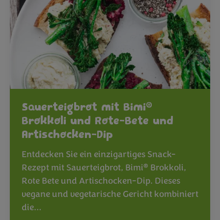
®
Sauerteigbrot mit Bimi
Brokkoli und Rote-Bete und
Artischocken-Dip
Entdecken Sie ein einzigartiges Snack-
®
Rezept mit Sauerteigbrot, Bimi
Brokkoli,
Rote Bete und Artischocken-Dip. Dieses
vegane und vegetarische Gericht kombiniert
die…