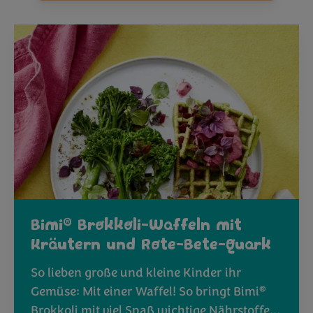
®
Bimi
Brokkoli-Waffeln mit
Kräutern und Rote-Bete-Quark
So lieben große und kleine Kinder ihr
®
Gemüse: Mit einer Waffel! So bringt Bimi
Brokkoli mit viel Spaß wichtige Nährstoffe…