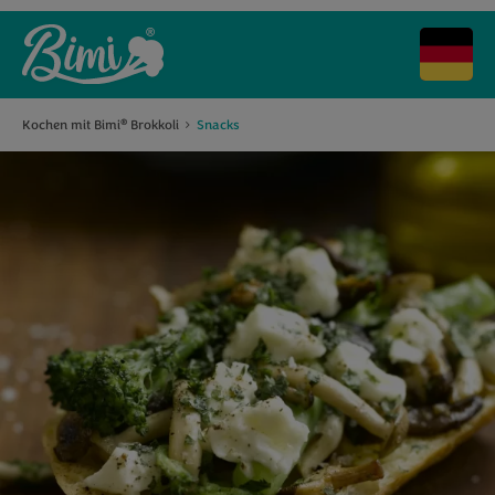
Kochen mit Bimi
Brokkoli
Snacks
®