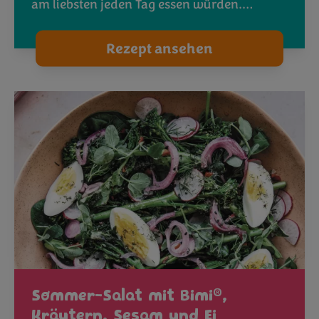
am liebsten jeden Tag essen würden.…
Rezept ansehen
®
Sommer-Salat mit Bimi
,
Kräutern, Sesam und Ei