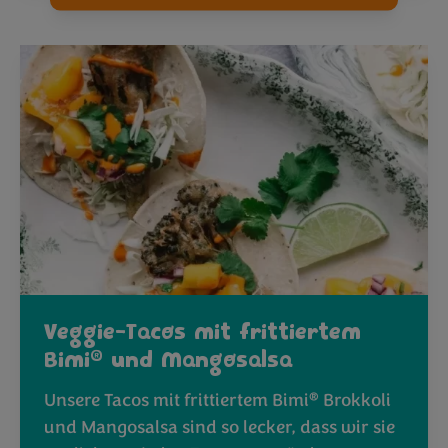
Veggie-Tacos mit frittiertem
®
Bimi
und Mangosalsa
®
Unsere Tacos mit frittiertem Bimi
Brokkoli
und Mangosalsa sind so lecker, dass wir sie