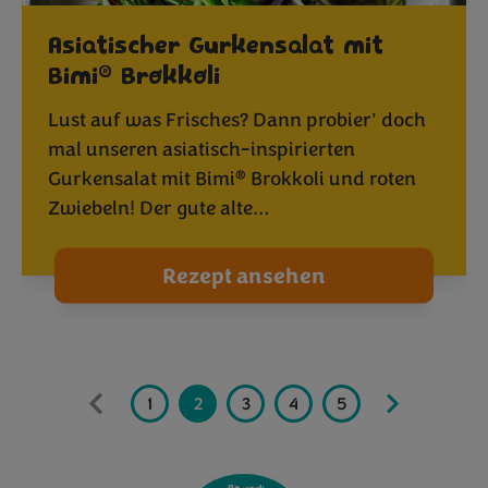
Asiatischer Gurkensalat mit
®
Bimi
Brokkoli
Lust auf was Frisches? Dann probier' doch
mal unseren asiatisch-inspirierten
®
Gurkensalat mit Bimi
Brokkoli und roten
Zwiebeln! Der gute alte…
Rezept ansehen
1
2
3
4
5
6
7