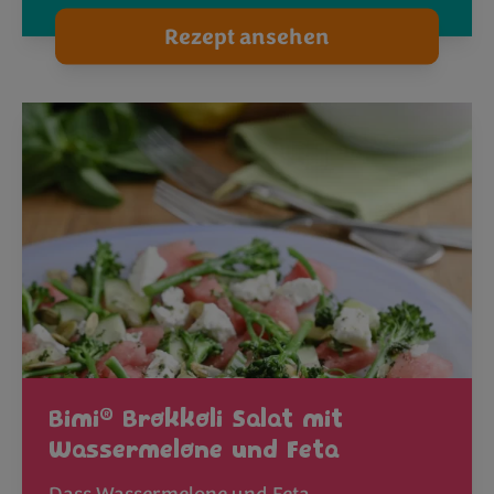
Rezept ansehen
®
Bimi
Brokkoli Salat mit
Wassermelone und Feta