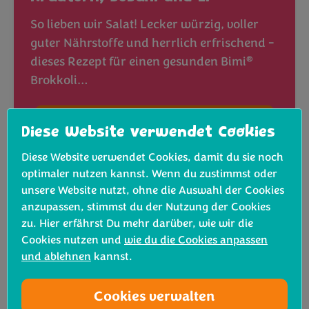
So lieben wir Salat! Lecker würzig, voller
guter Nährstoffe und herrlich erfrischend -
®
dieses Rezept für einen gesunden Bimi
Brokkoli…
Rezept ansehen
Diese Website verwendet Cookies
Diese Website verwendet Cookies, damit du sie noch
optimaler nutzen kannst. Wenn du zustimmst oder
unsere Website nutzt, ohne die Auswahl der Cookies
anzupassen, stimmst du der Nutzung der Cookies
zu. Hier erfährst Du mehr darüber, wie wir die
Cookies nutzen und
wie du die Cookies anpassen
und ablehnen
kannst.
Cookies verwalten