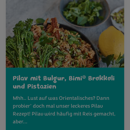
®
Pilav mit Bulgur, Bimi
Brokkoli
und Pistazien
Mhh.. Lust auf was Orientalisches? Dann
probier' doch mal unser leckeres Pilav
Rezept! Pilav wird häufig mit Reis gemacht,
aber…