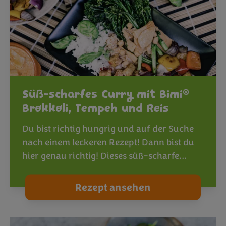
®
Süß-scharfes Curry mit Bimi
Brokkoli, Tempeh und Reis
Du bist richtig hungrig und auf der Suche
nach einem leckeren Rezept! Dann bist du
hier genau richtig! Dieses süß-scharfe…
Rezept ansehen