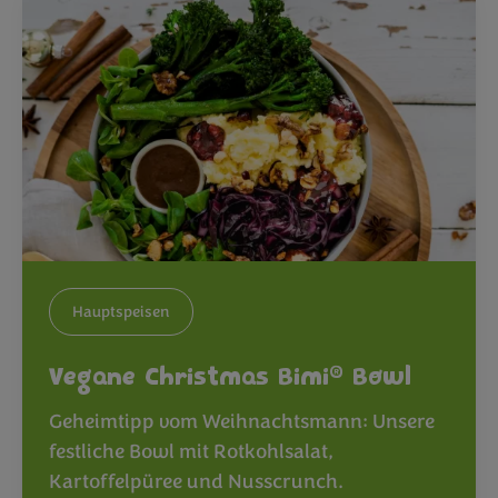
Hauptspeisen
®
Vegane Christmas Bimi
Bowl
Geheimtipp vom Weihnachtsmann: Unsere
festliche Bowl mit Rotkohlsalat,
Kartoffelpüree und Nusscrunch.