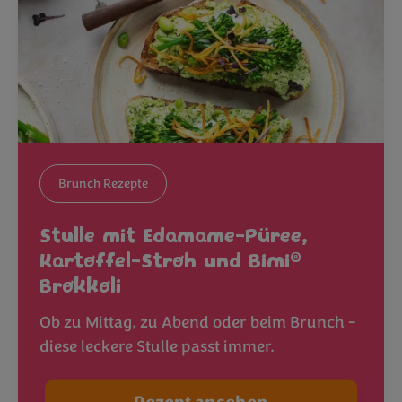
Brunch Rezepte
Stulle mit Edamame-Püree,
®
Kartoffel-Stroh und Bimi
Brokkoli
Ob zu Mittag, zu Abend oder beim Brunch -
diese leckere Stulle passt immer.