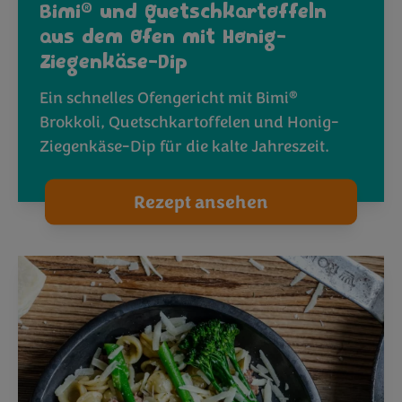
®
Bimi
und Quetschkartoffeln
aus dem Ofen mit Honig-
Ziegenkäse-Dip
®
Ein schnelles Ofengericht mit Bimi
Brokkoli, Quetschkartoffelen und Honig-
Ziegenkäse-Dip für die kalte Jahreszeit.
Rezept ansehen