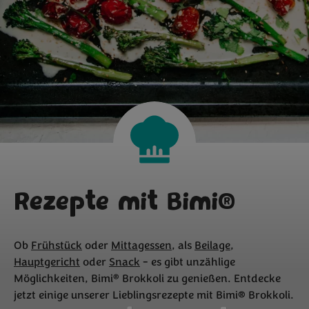
Rezepte mit Bimi®
Ob
Frühstück
oder
Mittagessen
, als
Beilage
,
Hauptgericht
oder
Snack
- es gibt unzählige
®
Möglichkeiten, Bimi
Brokkoli zu genießen. Entdecke
jetzt einige unserer Lieblingsrezepte mit Bimi® Brokkoli.