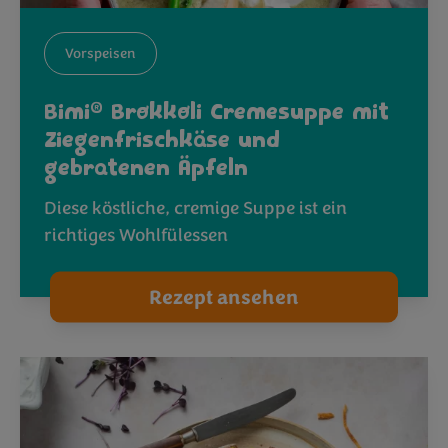
Vorspeisen
®
Bimi
Brokkoli Cremesuppe mit
Ziegenfrischkäse und
gebratenen Äpfeln
Diese köstliche, cremige Suppe ist ein
richtiges Wohlfülessen
Rezept ansehen