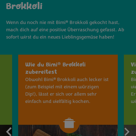
B
rokkoli
®
Wenn du noch nie mit Bimi
Brokkoli gekocht hast,
mach dich auf eine positive Überraschung gefasst. Ab
sofort wirst du ein neues Lieblingsgemüse haben!
®
Wie du Bimi
Brokkoli
V
zubereitest
z
®
Obwohl Bimi
B
rokkoli
auch lecker ist
Bi
(zum Beispiel mit einem würzigen
vi
Dip!), lässt er sich vor allem sehr
Er
einfach und vielfältig kochen.
wi