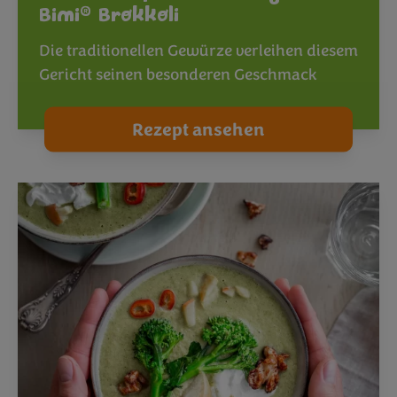
®
Bimi
Brokkoli
Die traditionellen Gewürze verleihen diesem
Gericht seinen besonderen Geschmack
Rezept ansehen