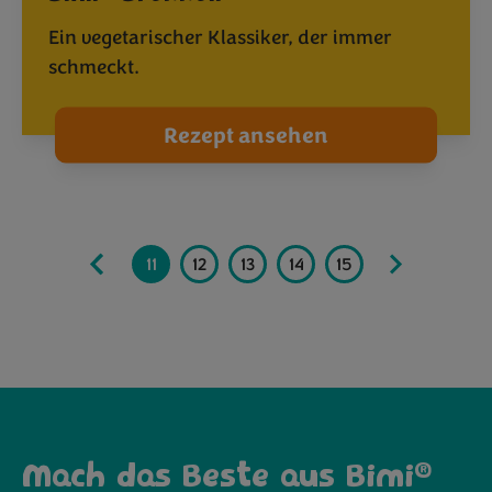
Ein vegetarischer Klassiker, der immer
schmeckt.
Rezept ansehen
8
9
10
11
12
13
14
15
16
17
1
®
Mach das Beste aus Bimi