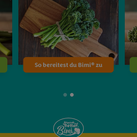
®
So bereitest du Bimi
zu
1
2