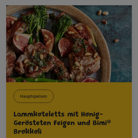
Hauptspeisen
Lammkoteletts mit Honig-
®
Gerösteten Feigen und Bimi
Brokkoli