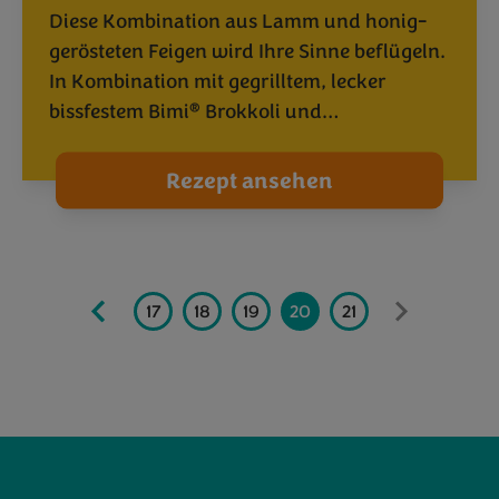
Diese Kombination aus Lamm und honig-
gerösteten Feigen wird Ihre Sinne beflügeln.
In Kombination mit gegrilltem, lecker
®
bissfestem Bimi
Brokkoli und…
Rezept ansehen
14
15
16
17
18
19
20
21