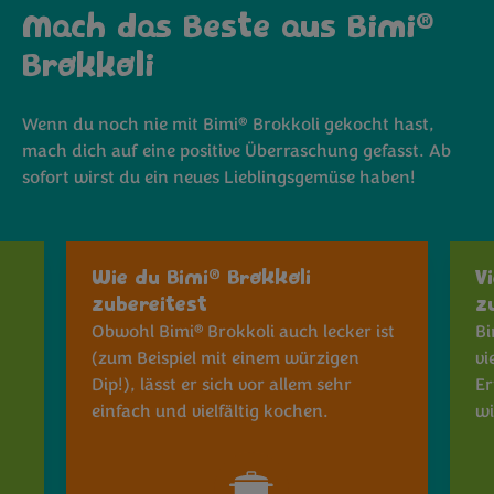
®
Mach das Beste aus Bimi
B
rokkoli
®
Wenn du noch nie mit Bimi
Brokkoli gekocht hast,
mach dich auf eine positive Überraschung gefasst. Ab
sofort wirst du ein neues Lieblingsgemüse haben!
®
Wie du Bimi
Brokkoli
V
zubereitest
z
®
Obwohl Bimi
B
rokkoli
auch lecker ist
Bi
(zum Beispiel mit einem würzigen
vi
Dip!), lässt er sich vor allem sehr
Er
einfach und vielfältig kochen.
wi