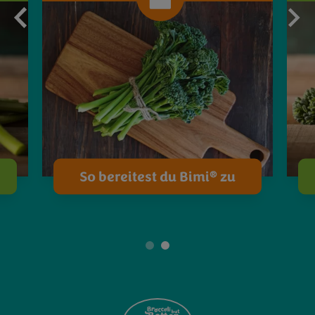
®
So bereitest du Bimi
zu
1
2