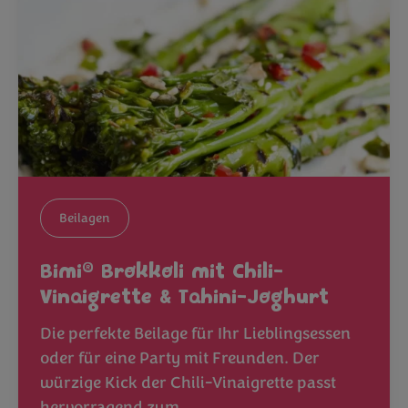
Beilagen
®
Bimi
Brokkoli mit Chili-
Vinaigrette & Tahini-Joghurt
Die perfekte Beilage für Ihr Lieblingsessen
oder für eine Party mit Freunden. Der
würzige Kick der Chili-Vinaigrette passt
hervorragend zum…