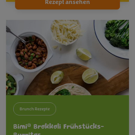
Rezept ansehen
Brunch Rezepte
®
Bimi
Brokkoli Frühstücks-