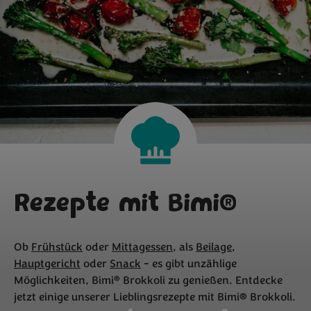
Rezepte mit Bimi®
Ob
Frühstück
oder
Mittagessen
, als
Beilage
,
Hauptgericht
oder
Snack
- es gibt unzählige
®
Möglichkeiten, Bimi
Brokkoli zu genießen. Entdecke
jetzt einige unserer Lieblingsrezepte mit Bimi® Brokkoli.