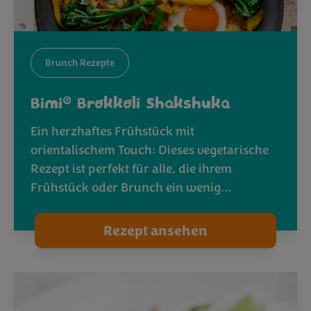
Brunch Rezepte
®
Bimi
Brokkoli Shakshuka
Ein herzhaftes Frühstück mit
orientalischem Touch: Dieses vegetarische
Rezept ist perfekt für alle, die ihrem
Frühstück oder Brunch ein wenig…
Rezept ansehen