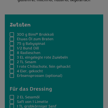
glutenfrei
milchfrei
nussfrei
vegetarisch
Zutaten
®
300 g
Bimi
Brokkoli
Etwas
Öl zum Braten
75 g
Babyspinat
1/2 Bund
Dill
8
Radieschen
3 EL
eingelegte rote Zwiebeln
2 TL
Sesam
1
rote Chilischote, fein gehackt
4
Eier, gekocht
Erbsensprossen (optional)
Für das Dressing
2 EL
Sesamöl
Saft von
1 Limette
1 TL
grobkörniger Senf