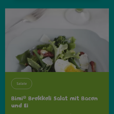
Salate
®
Bimi
Brokkoli Salat mit Bacon
und Ei