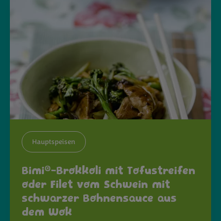
Hauptspeisen
®
Bimi
-Brokkoli mit Tofustreifen
oder Filet vom Schwein mit
schwarzer Bohnensauce aus
dem Wok