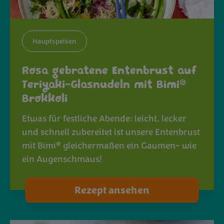
Hauptspeisen
Rosa gebratene Entenbrust auf
®
Teriyaki-Glasnudeln mit Bimi
Brokkoli
Etwas für festliche Abende: leicht, lecker
und schnell zubereitet ist unsere Entenbrust
®
mit Bimi
gleichermaßen ein Gaumen- wie
ein Augenschmaus!
Rezept ansehen