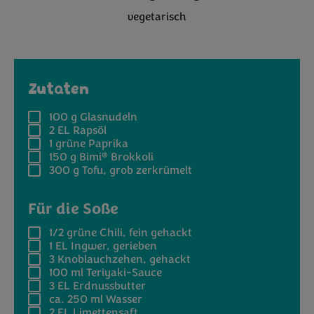
vegetarisch
Zutaten
100 g
Glasnudeln
2 EL
Rapsöl
1
grüne Paprika
®
150 g
Bimi
Brokkoli
300 g
Tofu, grob zerkrümelt
Für die Soße
1/2
grüne Chili, fein gehackt
1 EL
Ingwer, gerieben
3
Knoblauchzehen, gehackt
100 ml
Teriyaki-Sauce
3 EL
Erdnussbutter
ca. 250 ml
Wasser
2 EL
Limettensaft