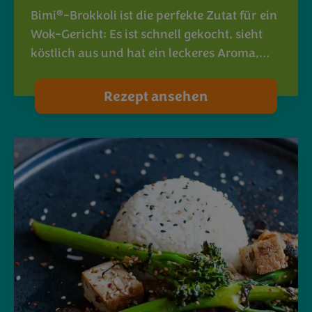
®
Bimi
-Brokkoli ist die perfekte Zutat für ein
Wok-Gericht: Es ist schnell gekocht, sieht
köstlich aus und hat ein leckeres Aroma,…
Rezept ansehen