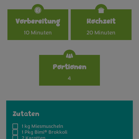
Specifications
Vorbereitung
Kochzeit
10 Minuten
20 Minuten
Portionen
4
Zutaten
1 kg
Miesmuscheln
®
1 Pkg
Bimi
Brokkoli
2
Karotten