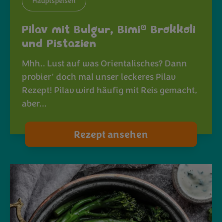
Hauptspeisen
®
Pilav mit Bulgur, Bimi
Brokkoli
und Pistazien
Mhh.. Lust auf was Orientalisches? Dann
probier' doch mal unser leckeres Pilav
Rezept! Pilav wird häufig mit Reis gemacht,
aber…
Rezept ansehen