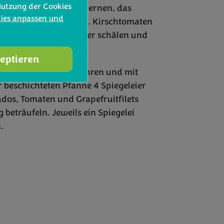
Nutzung der Cookies
cados halbieren, entkernen, das
kies anpassen und
d in Spalten schneiden. Kirschtomaten
fruits mit einem Messer schälen und
ilets herausschneiden.
zeptieren
venöl und Honig verrühren und mit
r beschichteten Pfanne 4 Spiegeleier
ados, Tomaten und Grapefruitfilets
 beträufeln. Jeweils ein Spiegelei
.