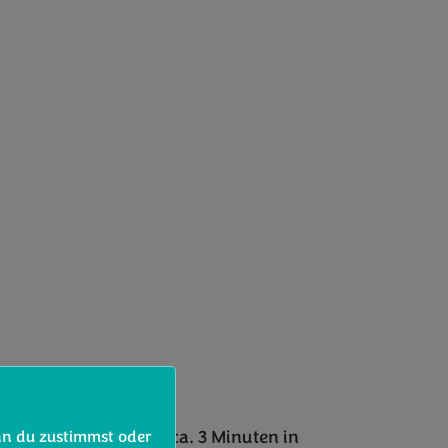
®
iten. Bimi
Brokkoli ca. 3 Minuten in
nn du zustimmst oder