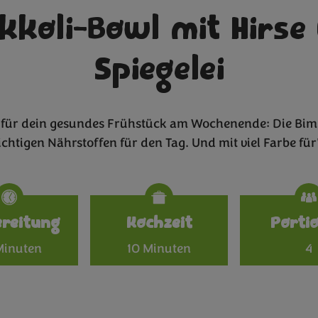
kkoli-Bowl mit Hirse
Spiegelei
n für dein gesundes Frühstück am Wochenende: Die Bim
ichtigen Nährstoffen für den Tag. Und mit viel Farbe für
Specificat
ereitung
Kochzeit
Porti
Minuten
10 Minuten
4