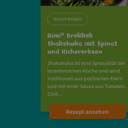
Brunch Rezepte
®
Bimi
Brokkoli
Shakshuka mit Spinat
und Kichererbsen
Shakshuka ist eine Spezialität der
levantinischen Küche und wird
traditionell aus pochierten Eiern
und mit einer Sauce aus Tomaten,
Chili…
Rezept ansehen