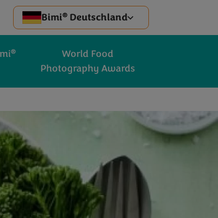
®
Bimi
Deutschland
®
imi
World Food
Photography Awards