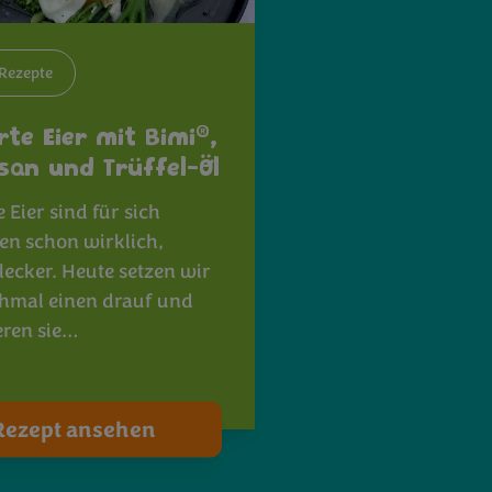
Rezepte
®
rte Eier mit Bimi
,
an und Trüffel-Öl
 Eier sind für sich
n schon wirklich,
lecker. Heute setzen wir
hmal einen drauf und
ren sie…
Rezept ansehen