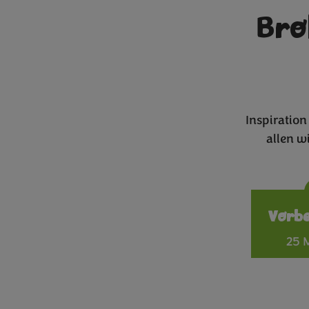
Bro
Inspiratio
allen w
Vorb
25 