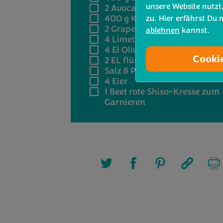
unsere Website nutzt
2
Avocados
400 g
Kirschtomaten
zu. Hier erfährst Du
2
Grapefruits
ablehnen
kannst.
4
Limetten, Saft davon
4 El
Olivenöl
Cooki
2 EL
flüssiger Honig
Salz & Pfeffer
4
Eier
1 Beet
rote Shiso-Kresse zum
Garnieren