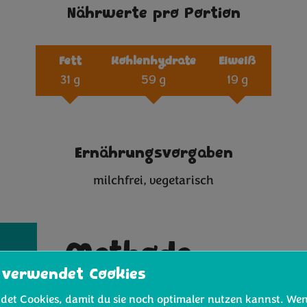
Nährwerte pro Portion
Fett
Kohlenhydrate
Eiweiß
31 g
59 g
19 g
Ernährungsvorgaben
milchfrei
vegetarisch
Methode
 verwendet Cookies
Die Hirse nach Packungsangabe zubere
det Cookies, damit du sie noch optimaler nutzen kannst. We