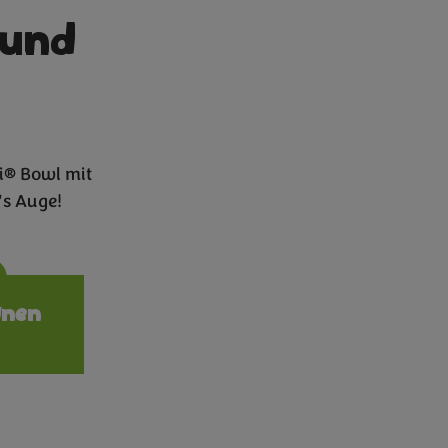
 und
i® Bowl mit
's Auge!
ions
onen