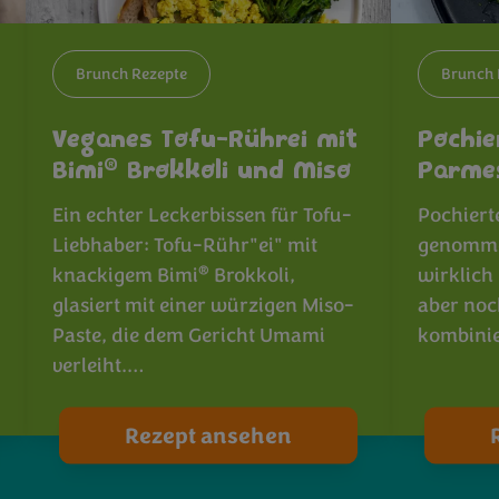
Brunch Rezepte
Brunch 
Veganes Tofu-Rührei mit
Pochie
®
Bimi
Brokkoli und Miso
Parmes
Ein echter Leckerbissen für Tofu-
Pochierte
Liebhaber: Tofu-Rühr"ei" mit
genomme
®
knackigem Bimi
Brokkoli,
wirklich 
glasiert mit einer würzigen Miso-
aber noc
Paste, die dem Gericht Umami
kombinie
verleiht.…
Rezept ansehen