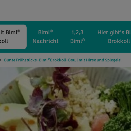
®
®
t Bimi
Bimi
1,2,3
Hier gibt’s B
®
oli
Nachricht
Bimi
Brokkoli
®
Bunte Frühstücks-Bimi
Brokkoli-Bowl mit Hirse und Spiegelei