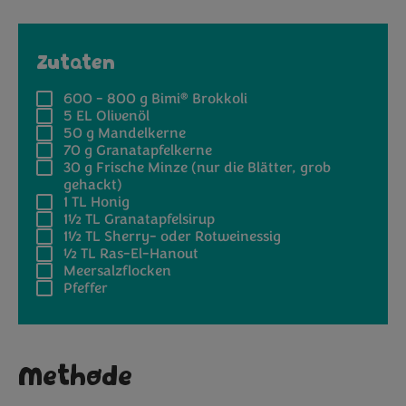
Zutaten
®
600 - 800 g
Bimi
Brokkoli
5 EL
Olivenöl
50 g
Mandelkerne
70 g
Granatapfelkerne
30 g
Frische Minze (nur die Blätter, grob
gehackt)
1 TL
Honig
1½ TL
Granatapfelsirup
1½ TL
Sherry- oder Rotweinessig
½ TL
Ras-El-Hanout
Meersalzflocken
Pfeffer
Methode