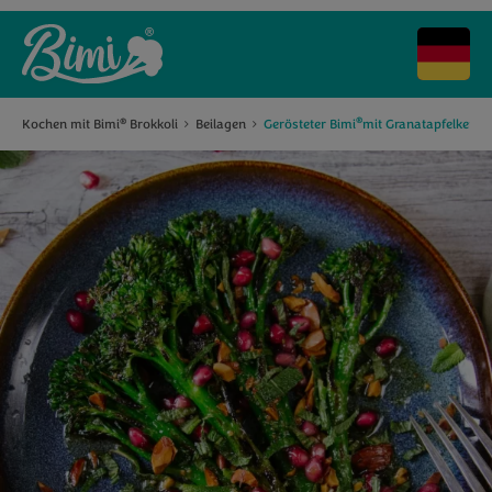
®
Kochen mit Bimi
Brokkoli
Beilagen
Gerösteter Bimi
mit Granatapfelkerne
®