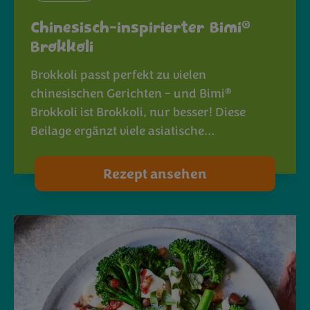
®
Chinesisch-inspirierter Bimi
Brokkoli
Brokkoli passt perfekt zu vielen
®
chinesischen Gerichten - und Bimi
Brokkoli ist Brokkoli, nur besser! Diese
Beilage ergänzt viele asiatische…
Rezept ansehen