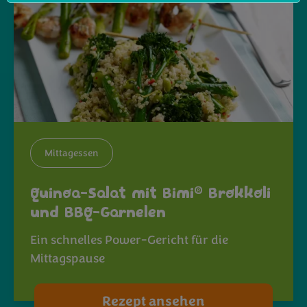
Mittagessen
®
Quinoa-Salat mit Bimi
Brokkoli
und BBQ-Garnelen
Ein schnelles Power-Gericht für die
Mittagspause
Rezept ansehen