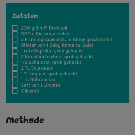
Zutaten
®
200 g
Bimi
Brokkoli
500 g
Riesengarnelen
2
Frühlingszwiebeln, in Ringe geschnitten
Blätter von
1 Baby Romana-Salat
1
rote Paprika, grob gehackt
2
Knoblauchzehen, grob gehackt
1/2
Schalotte, grob gehackt
2 TL
Sojasauce
1 TL
Ingwer, grob gehackt
1 TL
Rohrzucker
Saft von
1 Limette
Olivenöl
Methode