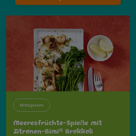
Mittagessen
Meeresfrüchte-Spieße mit
®
Zitronen-Bimi
Brokkoli