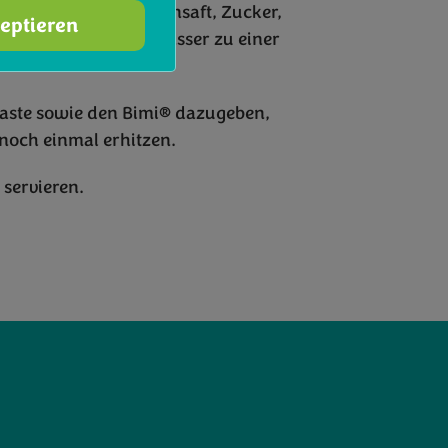
n Bimi®, den Zitronensaft, Zucker,
zeptieren
en Rapsöl und 4 EL Wasser zu einer
Paste sowie den Bimi® dazugeben,
noch einmal erhitzen.
servieren.