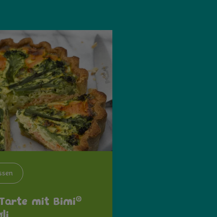
ssen
®
Tarte mit Bimi
li