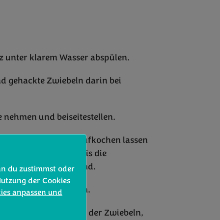
rz unter klarem Wasser abspülen.
nd gehackte Zwiebeln darin bei
e nehmen und beiseitestellen.
Pfanne geben, kurz aufkochen lassen
30 köcheln lassen, bis die
en haben und weich sind.
nn du zustimmst oder
Nutzung der Cookies
 3-4 Minuten dünsten.
kies anpassen und
ixer die andere Hälfte der Zwiebeln,