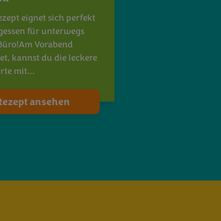
zept eignet sich perfekt
agessen für unterwegs
 Büro!Am Vorabend
et, kannst du die leckere
rte mit…
Rezept ansehen