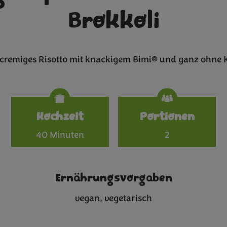
Brokkoli
 cremiges Risotto mit knackigem Bimi® und ganz ohne 
Specificat
Kochzeit
Portionen
40 Minuten
2
Ernährungsvorgaben
vegan
vegetarisch