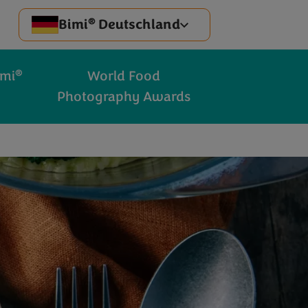
®
Bimi
Deutschland
®
imi
World Food
Photography Awards