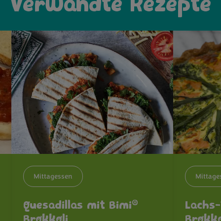
Verwandte Rezepte
Mittagessen
Mittage
®
Quesadillas mit Bimi
Lachs-
Brokkoli
Brokko