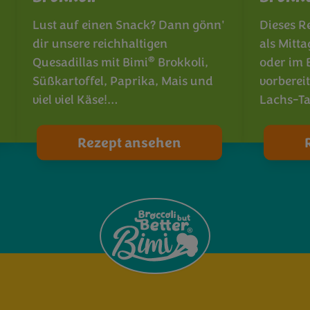
Lust auf einen Snack? Dann gönn'
Dieses Re
dir unsere reichhaltigen
als Mitt
®
Quesadillas mit Bimi
Brokkoli,
oder im
Süßkartoffel, Paprika, Mais und
vorbereit
viel viel Käse!…
Lachs-Ta
Rezept ansehen