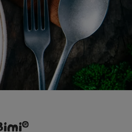
®
Bimi