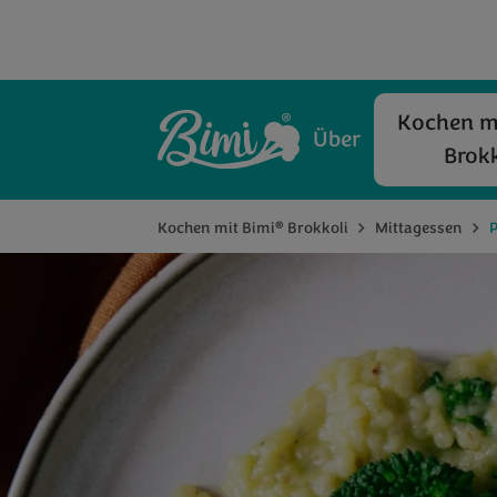
Kochen mi
Über
Brokk
®
Kochen mit Bimi
Brokkoli
Mittagessen
P