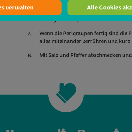
die Knoblauchzehen, ¼ des gedünstete
es verwalten
Alle Cookies ak
Rosmarin und Salbei mit dem restlich
cremigen Paste pürieren.
Wenn die Perlgraupen fertig sind die 
alles miteinander verrühren und kurz 
Mit Salz und Pfeffer abschmecken und 