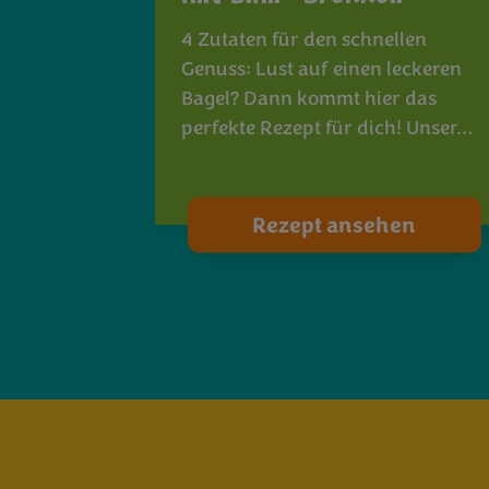
4 Zutaten für den schnellen
Genuss: Lust auf einen leckeren
Bagel? Dann kommt hier das
perfekte Rezept für dich! Unser…
Rezept ansehen