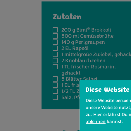
Zutaten
®
200 g
Bimi
Brokkoli
500 ml
Gemüsebrühe
140 g
Perlgraupen
2 EL
Rapsöl
1
mittelgroße Zwiebel, gehack
2
Knoblauchzehen
1 TL
frischer Rosmarin,
gehackt
5
Blätter Salbei
1 EL
frischer Zitronensaft
Diese Website
1/2 TL
Zucker
Salz, Pfeffer
Diese Website verwen
unsere Website nutzt
zu. Hier erfährst Du
ablehnen
kannst.