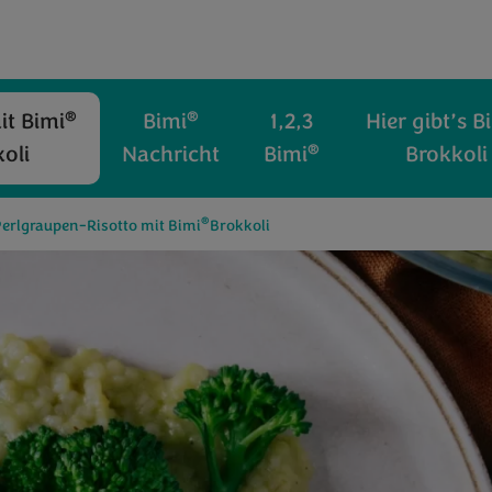
®
®
t Bimi
Bimi
1,2,3
Hier gibt’s B
®
oli
Nachricht
Bimi
Brokkoli
®
erlgraupen-Risotto mit Bimi
Brokkoli