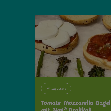
Mittagessen
Tomate-Mozzarella-Bagel
®
mit Bimi
Brokkoli