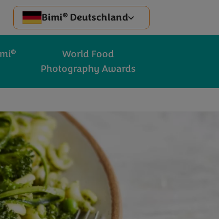
®
Bimi
Deutschland
®
imi
World Food
Photography Awards