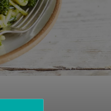
κυρίως πιάτο
τά,