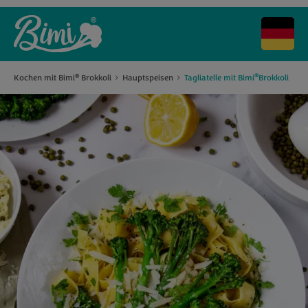
®
Kochen mit Bimi
Brokkoli
Hauptspeisen
Tagliatelle mit Bimi
Brokkoli
®