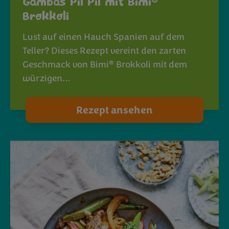
®
Gambas Pil Pil mit Bimi
Brokkoli
Lust auf einen Hauch Spanien auf dem
Teller? Dieses Rezept vereint den zarten
®
Geschmack von Bimi
Brokkoli mit dem
würzigen…
Rezept ansehen