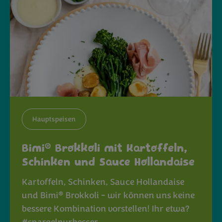
Hauptspeisen
®
Bimi
Brokkoli mit Kartoffeln,
Schinken und Sauce Hollandaise
Kartoffeln, Schinken, Sauce Hollandaise
®
und Bimi
Brokkoli - wir können uns keine
bessere Kombination vorstellen! Ihr etwa?