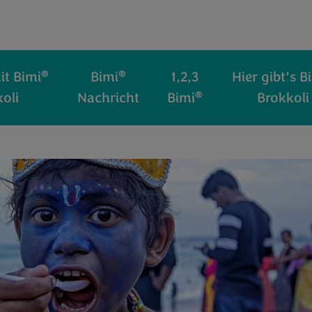
®
®
t Bimi
Bimi
1,2,3
Hier gibt’s B
®
oli
Nachricht
Bimi
Brokkoli