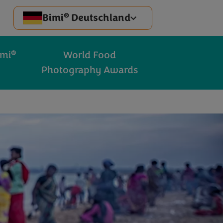
®
Bimi
Deutschland
®
imi
World Food
Photography Awards