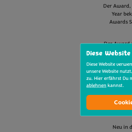
Der Award, 
Year be
Awards Sp
Der Award z
vom Anbau
Diese Website
Überlebe
Diese Website verwen
unsere Website nutzt
zu. Hier erfährst Du
Seit 
ablehnen
kannst.
beeindrucke
Kategori
Cooki
Fotografen i
Neu in d