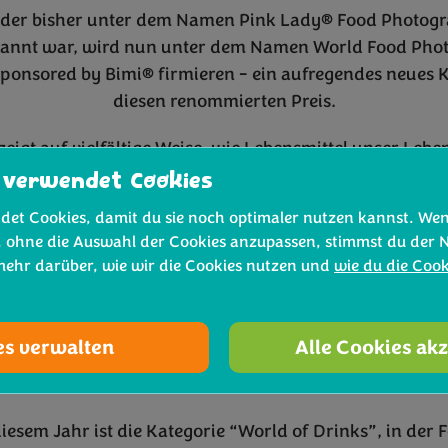
der bisher unter dem Namen Pink Lady® Food Photogr
kannt war, wird nun unter dem Namen World Food Pho
onsored by Bimi® firmieren - ein aufregendes neues K
diesen renommierten Preis.
eigt auf vielfältige Weise, wie Lebensmittel unser Lebe
 über die Ernte und Verarbeitung bis hin zum Essen, 
 verwendet Cookies
n - und teilt die gleichen Werte wie wir: Qualität, Integ
det Cookies, damit du sie noch optimaler nutzen kannst. We
Nachhaltigkeit.
, ohne die Auswahl der Cookies anzupassen, stimmst du der 
 mehr darüber, wie wir die Cookies nutzen und
wie du die Coo
Gründung der Awards im Jahr 2011 wurden mehr als 1
nde Beiträge aus über 100 Ländern weltweit eingereicht
en können sowohl Amateur- als auch Profi-Fotografin
es verwalten
Alle Cookies ak
hr technisches Können und ihre Kreativität unter Bewei
Food-Geschichten aus aller Welt erzählen.
iesem Jahr ist die Kategorie “World of Drinks”, in der 