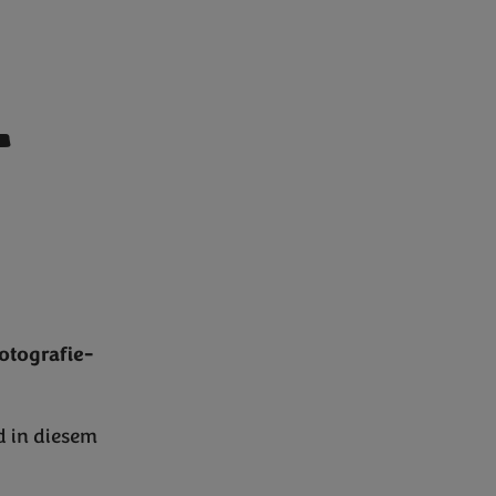
y
otografie-
d in diesem
.