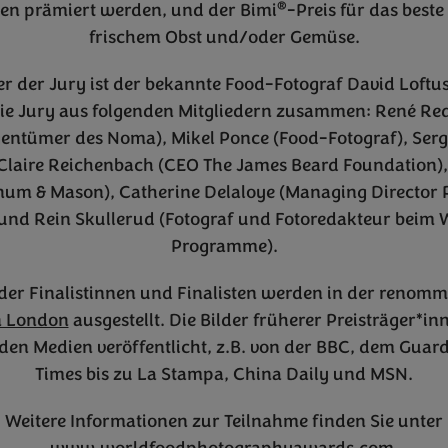
®
en prämiert werden, und der Bimi
-Preis für das beste
frischem Obst und/oder Gemüse.
er der Jury ist der bekannte Food-Fotograf David Loftus
 die Jury aus folgenden Mitgliedern zusammen: René Re
gentümer des Noma), Mikel Ponce (Food-Fotograf), Ser
 Claire Reichenbach (CEO The James Beard Foundation)
num & Mason), Catherine Delaloye (Managing Director 
 und Rein Skullerud (Fotograf und Fotoredakteur beim 
Programme).
 der Finalistinnen und Finalisten werden in der renom
in London
ausgestellt. Die Bilder früherer Preisträger*i
 den Medien veröffentlicht, z.B. von der BBC, dem Guar
Times bis zu La Stampa, China Daily und MSN.
Weitere Informationen zur Teilnahme finden Sie unter
www.worldfoodphotographyawards.com
.