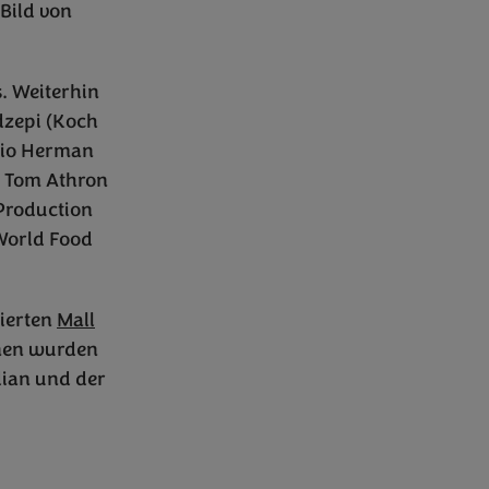
 Bild von
. Weiterhin
dzepi (Koch
gio Herman
, Tom Athron
Production
World Food
mierten
Mall
nnen wurden
dian und der