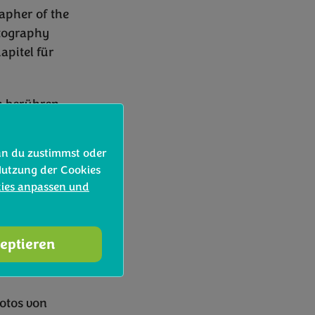
apher of the
tography
apitel für
n berühren -
Feiern und
rität und
nn du zustimmst oder
Nutzung der Cookies
kies anpassen und
00.000
. In über 25
nen und -
zeptieren
s stellen und
Fotos von