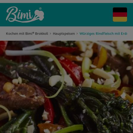
Kochen mit Bimi
Brokkoli
Hauptspeisen
Würziges Rindfleisch mit Erdnus
®