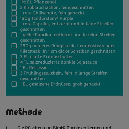
1½
EL Pflanzenöl
2
Knoblauchzehen, feingeschnitten
1
rote Chilischote, fein gehackt
®
180g
Tenderstem
Purple
1
rote Paprika, entkernt und in feine Streifen
geschnitten
1
gelbe Paprika, entkernt und in feine Streifen
geschnitten
260g
mageres Rumpsteak, Lendensteak oder
Filetsteak, in 1 cm dicke Scheiben geschnitten
3 EL
glatte Erdnussbutter
4 TL
salzreduzierte dunkle Sojasauce
1 EL
Reisessig
3
Frühlingszwiebeln, fein in lange Streifen
geschnitten
1 EL
gesalzene Erdnüsse, grob gehackt
Methode
Die Röschen von Bimi® Purple entfernen und