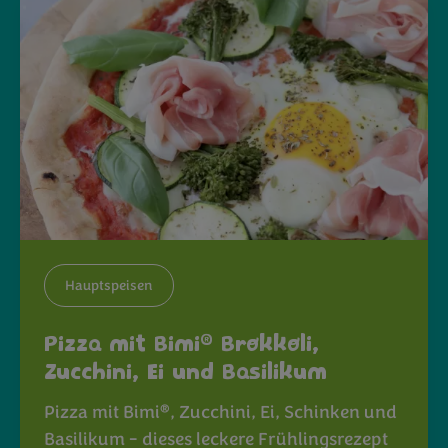
Hauptspeisen
®
Pizza mit Bimi
Brokkoli,
Zucchini, Ei und Basilikum
®
Pizza mit Bimi
, Zucchini, Ei, Schinken und
Basilikum - dieses leckere Frühlingsrezept