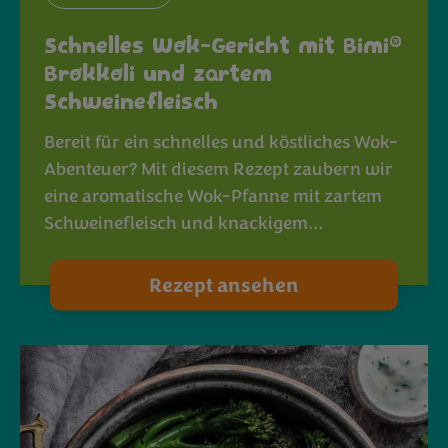
®
Schnelles Wok-Gericht mit Bimi
Brokkoli und zartem
Schweinefleisch
Bereit für ein schnelles und köstliches Wok-
Abenteuer? Mit diesem Rezept zaubern wir
eine aromatische Wok-Pfanne mit zartem
Schweinefleisch und knackigem…
Rezept ansehen